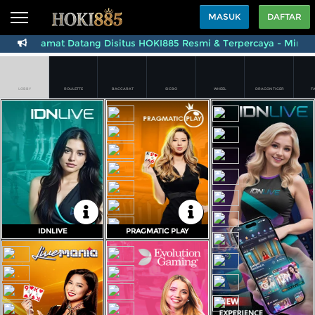
Beranda
MASUK
DAFTAR
Selamat Datang Disitus HOKI885 Resmi & Terpercaya - Minimal
Sports
BARU
PROMO
Live Casino
BARU
LOBBY
ROULETTE
BACCARAT
SICBO
WHEEL
DRAGON TIGER
F
IDNPoker
BARU
Meja
Min
Max
Meja
Min
Max
Meja
Min
Max
Baccarat
5Rb
5Jt
Baccarat
1Rb
5Jt
Baccarat
1Rb
5Jt
Roulette
1Rb
20Jt
Dragon Tiger
1Rb
5Jt
Slots
Sicbo
2Rb
25Jt
PROMO
Dragon Tiger
1Rb
5Jt
Roulette
1Rb
5Jt
Blackjack
10Rb
50Jt
Sicbo
1Rb
5Jt
Wheel
1Rb
1Jt
Roulette
1Rb
5Jt
Special Games
1Rb
5Jt
Dragon Tiger
5Rb
5Jt
IDNLIVE
BARU
Sicbo
1Rb
5Jt
Special Games
1Rb
5Jt
Stream N Spin
DAFTAR
MASUK
DAFTAR
MASUK
KEMBALI
KEMBALI
Arcade
PROMO
IDNLIVE
PRAGMATIC PLAY
IDNLIVE
PRAGMATIC PLAY
Table Games
Meja
Min
Max
Meja
Min
Max
Baccarat
5Rb
5Jt
Roulette
1Rb
20Jt
Roulette
1Rb
20Jt
Baccarat
2Rb
10Jt
Sicbo
2Rb
25Jt
Sicbo
2Rb
10Jt
Lottery
BARU
PROMO
Blackjack
10Rb
50Jt
Dragon Tiger
10Rb
10Jt
Wheel
1Rb
1Jt
Blackjack
10Rb
20Jt
Dragon Tiger
5Rb
5Jt
Wheel
1Rb
10Jt
IDNRaffle