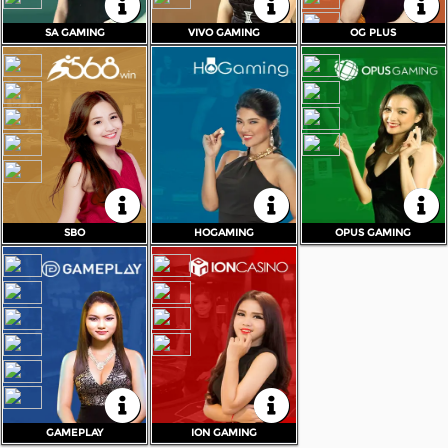
KEMBALI
KEMBALI
KEMBALI
SA GAMING
VIVO GAMING
OG PLUS
SA GAMING
VIVO GAMING
OG PLUS
Meja
Min
Max
Meja
Min
Max
Meja
Min
Max
Baccarat
10Rb
5Jt
Roulette
1Rb
5Jt
Baccarat
1Rb
20Jt
Roulette
1Rb
25Jt
Baccarat
10Rb
7,5Jt
Roulette
1Rb
20Jt
Sic Bo
1Rb
25Jt
Dragon Tiger
10Rb
7,5Jt
Sicbo
1Rb
20Jt
Dragon Tiger
10Rb
10Jt
Blackjack
25Rb
2,5Jt
Dragon Tiger
1Rb
20Jt
Special Games
1Rb
2Jt
Sicbo
1Rb
5Jt
DAFTAR
MASUK
DAFTAR
MASUK
DAFTAR
MASUK
KEMBALI
KEMBALI
KEMBALI
SBO
HOGAMING
OPUS GAMING
SBO
HOGAMING
OPUS GAMING
Meja
Min
Max
Meja
Min
Max
Baccarat
5Rb
30Jt
Baccarat
5Rb
30Jt
Sicbo
500
250Rb
Roulette
1Rb
125Jt
Roulette
1Rb
300Rb
Sicbo
1Rb
125Jt
Dragon Tiger
5Rb
1,9Jt
Dragon Tiger
5Rb
30Jt
Special Games
500
1,9Jt
DAFTAR
MASUK
DAFTAR
MASUK
KEMBALI
KEMBALI
GAMEPLAY
ION GAMING
GAMEPLAY
ION GAMING