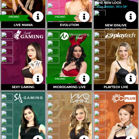
DAFTAR
MASUK
DAFTAR
MASUK
DAFTAR
MASUK
Referral
KEMBALI
KEMBALI
KEMBALI
PROMO
PROMO
Promosi
LIVE MANIA
EVOLUTION
LIVE MANIA
EVOLUTION
NEW IDNLIVE
NEW IDNLIVE
Meja
Min
Max
Meja
Min
Max
Meja
Min
Max
Hubungi Kami
Roulette
2Rb
20Jt
Roulette
1Rb
5Jt
Baccarat
10Rb
30Jt
Sicbo
2Rb
2Jt
Baccarat
10Rb
7,5Jt
Dragon Tiger
10Rb
30Jt
Baccarat
1Rb
20Jt
Dragon Tiger
10Rb
7,5Jt
Live Chat
Blackjack
10Rb
20Jt
Sicbo
10Rb
30Jt
Blackjack
25Rb
2,5Jt
Dragon Tiger
10Rb
1Jt
Roulette
10Rb
30Jt
Sicbo
1Rb
5Jt
Special Games
1Rb
10Jt
Pengaduan Customer
DAFTAR
MASUK
DAFTAR
MASUK
DAFTAR
MASUK
Pilih Bahasa:
KEMBALI
KEMBALI
KEMBALI
PROMO
SEXY GAMING
MICROGAMING LIVE
PLAYTECH LIVE
SEXY GAMING
MICROGAMING LIVE
PLAYTECH LIVE
Meja
Min
Max
Meja
Min
Max
Meja
Min
Max
Baccarat
1Rb
10Jt
Baccarat
1Rb
30Jt
Baccarat
5Rb
30Jt
Dragon Tiger
1Rb
10Jt
Dragon Tiger
1Rb
30Jt
Roulette
1Rb
30Jt
MASUK
DAFTAR
Roulette
1Rb
10Jt
Roulette
1Rb
30Jt
Blackjack
250Rb
30Jt
Wheel
1Rb
10Jt
Sicbo
1Rb
30Jt
Special Games
10Rb
30Jt
Special Games
1Rb
10Jt
&copy; Hoki885 Akses Game Original Gampang
Skater. Hak Cipta Dilindungi.
DAFTAR
MASUK
DAFTAR
MASUK
DAFTAR
MASUK