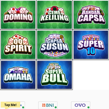
Referral
Promosi
Hubungi Kami
Live Chat
Pengaduan Customer
Pilih Bahasa:
MASUK
DAFTAR
&copy; Hoki885 Akses Game Original Gampang
Skater. Hak Cipta Dilindungi.
Tap Me!
Tap Me!